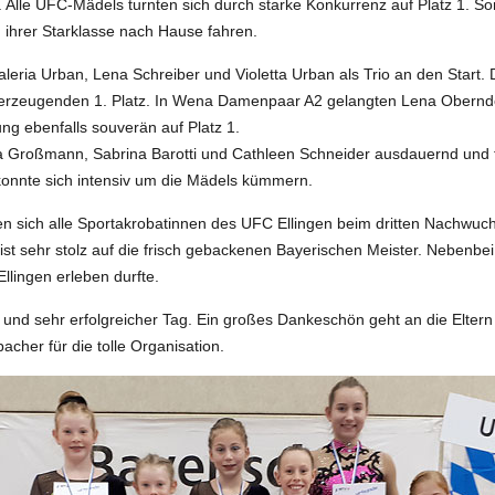
Alle UFC-Mädels turnten sich durch starke Konkurrenz auf Platz 1. Somi
n ihrer Starklasse nach Hause fahren.
eria Urban, Lena Schreiber und Violetta Urban als Trio an den Start. 
überzeugenden 1. Platz. In Wena Damenpaar A2 gelangten Lena Obern
g ebenfalls souverän auf Platz 1.
 Großmann, Sabrina Barotti und Cathleen Schneider ausdauernd und fa
konnte sich intensiv um die Mädels kümmern.
 sich alle Sportakrobatinnen des UFC Ellingen beim dritten Nachwuc
st sehr stolz auf die frisch gebackenen Bayerischen Meister. Nebenbei i
llingen erleben durfte.
ler und sehr erfolgreicher Tag. Ein großes Dankeschön geht an die Elter
cher für die tolle Organisation.