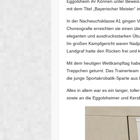
Eggolsheim ihr Können unter Beweis. 
mit dem Titel „Bayerischer Meister“ i
In der Nachwuchsklasse A1 gingen Val
Choreografie erreichten sie einen 
eleganten und ausdrucksstarken Übun
Im großen Kampfgericht waren Nadja
Landgraf hatte den Rücken frei und 
Mit dem heutigen Wettkampftag haben
Treppchen geturnt. Das Trainerteam i
die junge Sportakrobatik-Sparte aus E
Alles in allem war es ein langer, tol
sowie an die Eggolsheimer und Kersba