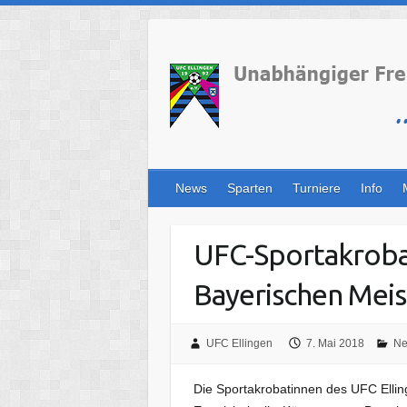
Skip
to
content
News
Sparten
Turniere
Info
UFC-Sportakrobat
Bayerischen Meis
UFC Ellingen
7. Mai 2018
N
Die Sportakrobatinnen des UFC Ellin