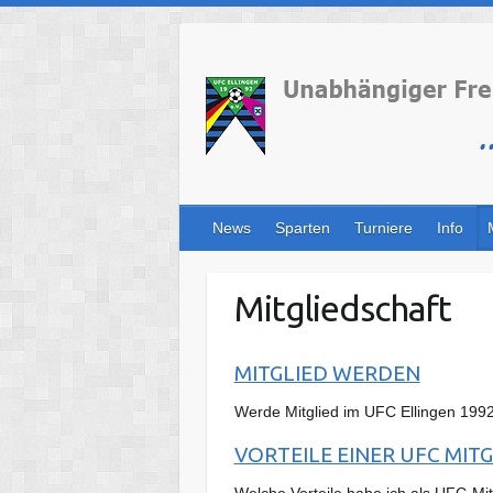
Skip
to
content
News
Sparten
Turniere
Info
Mitgliedschaft
MITGLIED WERDEN
Werde Mitglied im UFC Ellingen 1992
VORTEILE EINER UFC MIT
Welche Vorteile habe ich als UFC-Mit