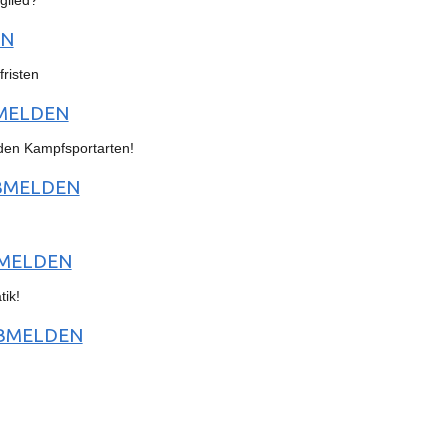
EN
risten
NMELDEN
den Kampfsportarten!
BMELDEN
NMELDEN
ik!
ABMELDEN