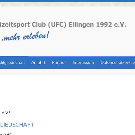
Mitgliedschaft
Anfahrt
Partner
Impressum
Datenschutzerklä
 e.V.!
GLIEDSCHAFT
glied?