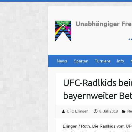
Skip
to
content
News
Sparten
Turniere
Info
UFC-Radlkids beim
bayernweiter Bet
UFC Ellingen
8. Juli 2018
Ne
Ellingen / Roth. Die Radlkids vom U