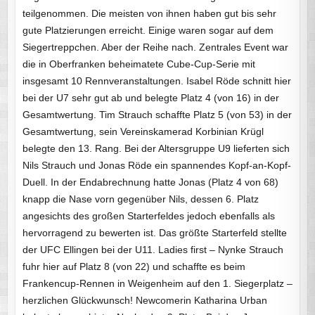
teilgenommen. Die meisten von ihnen haben gut bis sehr
gute Platzierungen erreicht. Einige waren sogar auf dem
Siegertreppchen. Aber der Reihe nach. Zentrales Event war
die in Oberfranken beheimatete Cube-Cup-Serie mit
insgesamt 10 Rennveranstaltungen. Isabel Röde schnitt hier
bei der U7 sehr gut ab und belegte Platz 4 (von 16) in der
Gesamtwertung. Tim Strauch schaffte Platz 5 (von 53) in der
Gesamtwertung, sein Vereinskamerad Korbinian Krügl
belegte den 13. Rang. Bei der Altersgruppe U9 lieferten sich
Nils Strauch und Jonas Röde ein spannendes Kopf-an-Kopf-
Duell. In der Endabrechnung hatte Jonas (Platz 4 von 68)
knapp die Nase vorn gegenüber Nils, dessen 6. Platz
angesichts des großen Starterfeldes jedoch ebenfalls als
hervorragend zu bewerten ist. Das größte Starterfeld stellte
der UFC Ellingen bei der U11. Ladies first – Nynke Strauch
fuhr hier auf Platz 8 (von 22) und schaffte es beim
Frankencup-Rennen in Weigenheim auf den 1. Siegerplatz –
herzlichen Glückwunsch! Newcomerin Katharina Urban