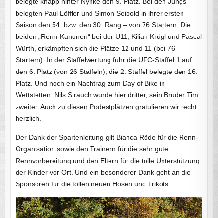
belegte knapp hinter Nynke den 9. Platz. Bei den Jungs
belegten Paul Löffler und Simon Seibold in ihrer ersten
Saison den 54. bzw. den 30. Rang – von 76 Startern. Die
beiden „Renn-Kanonen“ bei der U11, Kilian Krügl und Pascal
Würth, erkämpften sich die Plätze 12 und 11 (bei 76
Startern). In der Staffelwertung fuhr die UFC-Staffel 1 auf
den 6. Platz (von 26 Staffeln), die 2. Staffel belegte den 16.
Platz. Und noch ein Nachtrag zum Day of Bike in
Wettstetten: Nils Strauch wurde hier dritter, sein Bruder Tim
zweiter. Auch zu diesen Podestplätzen gratulieren wir recht
herzlich.
Der Dank der Spartenleitung gilt Bianca Röde für die Renn-
Organisation sowie den Trainern für die sehr gute
Rennvorbereitung und den Eltern für die tolle Unterstützung
der Kinder vor Ort. Und ein besonderer Dank geht an die
Sponsoren für die tollen neuen Hosen und Trikots.