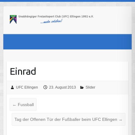
Skip
to
content
Einrad
UFC Ellingen
23. August 2013
Slider
←
Fussball
Tag der Offenen Tür der Fußballer beim UFC Ellingen
→