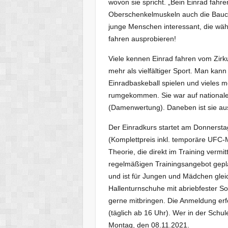
wovon sie spricht. „Bein Einrad fa
Oberschenkelmuskeln auch die Bauch
junge Menschen interessant, die wäh
fahren ausprobieren!
Viele kennen Einrad fahren vom Zirku
mehr als vielfältiger Sport. Man ka
Einradbaskeball spielen und vieles me
rumgekommen. Sie war auf nationale
(Damenwertung). Daneben ist sie ausg
Der Einradkurs startet am Donnerst
(Komplettpreis inkl. temporäre UFC-Mi
Theorie, die direkt im Training vermi
regelmäßigen Trainingsangebot geplan
und ist für Jungen und Mädchen gle
Hallenturnschuhe mit abriebfester So
gerne mitbringen. Die Anmeldung erfo
(täglich ab 16 Uhr). Wer in der Schu
Montag, den 08.11.2021.