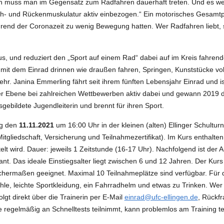
hren muss man im Gegensatz zum Radfahren dauerhaft treten. Und es 
- und Rückenmuskulatur aktiv einbezogen.“ Ein motorisches Gesamtpa
rend der Coronazeit zu wenig Bewegung hatten. Wer Radfahren liebt, s
s, und reduziert den „Sport auf einem Rad“ dabei auf im Kreis fahrend
nn mit dem Einrad drinnen wie draußen fahren, Springen, Kunststücke v
hr. Janina Emmerling fährt seit ihrem fünften Lebensjahr Einrad und is
r Ebene bei zahlreichen Wettbewerben aktiv dabei und gewann 2019 d
ebildete Jugendleiterin und brennt für ihren Sport.
ag den
11.11.2021
um 16:00 Uhr in der kleinen (alten) Ellinger Schultur
tgliedschaft, Versicherung und Teilnahmezertifikat). Im Kurs enthalten 
ttelt wird. Dauer: jeweils 1 Zeitstunde (16-17 Uhr). Nachfolgend ist de
t. Das ideale Einstiegsalter liegt zwischen 6 und 12 Jahren. Der Kurs 
ichermaßen geeignet. Maximal 10 Teilnahmeplätze sind verfügbar. Für
hle, leichte Sportkleidung, ein Fahrradhelm und etwas zu Trinken. Wer 
lgt direkt über die Trainerin per E-Mail
einrad@ufc-ellingen.de
, Rückfr
le regelmäßig an Schnelltests teilnimmt, kann problemlos am Training 