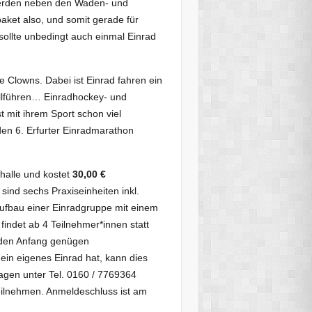
werden neben den Waden- und
ket also, und somit gerade für
ollte unbedingt auch einmal Einrad
e Clowns. Dabei ist Einrad fahren ein
ollführen… Einradhockey- und
t mit ihrem Sport schon viel
en 6. Erfurter Einradmarathon
nhalle und kostet
30,00 €
sind sechs Praxiseinheiten inkl.
r Aufbau einer Einradgruppe mit einem
findet ab 4 Teilnehmer*innen statt
 den Anfang genügen
ein eigenes Einrad hat, kann dies
agen unter Tel. 0160 / 7769364
teilnehmen. Anmeldeschluss ist am