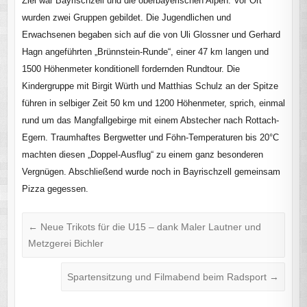
Ziel war Bayrischzell und die oberbayerischen Alpen. Vor Ort
wurden zwei Gruppen gebildet. Die Jugendlichen und
Erwachsenen begaben sich auf die von Uli Glossner und Gerhard
Hagn angeführten „Brünnstein-Runde“, einer 47 km langen und
1500 Höhenmeter konditionell fordernden Rundtour. Die
Kindergruppe mit Birgit Würth und Matthias Schulz an der Spitze
führen in selbiger Zeit 50 km und 1200 Höhenmeter, sprich, einmal
rund um das Mangfallgebirge mit einem Abstecher nach Rottach-
Egern. Traumhaftes Bergwetter und Föhn-Temperaturen bis 20°C
machten diesen „Doppel-Ausflug“ zu einem ganz besonderen
Vergnügen. Abschließend wurde noch in Bayrischzell gemeinsam
Pizza gegessen.
←
Neue Trikots für die U15 – dank Maler Lautner und
Metzgerei Bichler
Spartensitzung und Filmabend beim Radsport
→