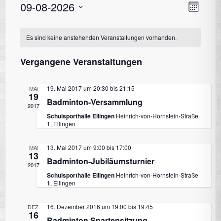
09-08-2026
V
A
M
o
e
D
n
a
K
a
r
n
Es sind keine anstehenden Veranstaltungen vorhanden.
t
t
a
u
a
Vergangene Veranstaltungen
s
n
m
w
s
l
19. Mai 2017 um 20:30
bis
21:15
MAI
i
ä
19
t
Badminton-Versammlung
h
2017
e
a
l
Schulsporthalle Ellingen
Heinrich-von-Hornstein-Straße
c
1, Ellingen
e
l
n
n
h
t
13. Mai 2017 um 9:00
bis
17:00
MAI
.
13
Badminton-Jubiläumsturnier
u
2017
d
t
Schulsporthalle Ellingen
Heinrich-von-Hornstein-Straße
n
1, Ellingen
g
e
e
16. Dezember 2016 um 19:00
bis
19:45
DEZ.
A
16
Badminton Spartensitzung